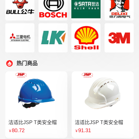
热门商品
洁适比JSP T类安全帽
洁适比JSP T类安全帽
80.72
91.31
￥
￥