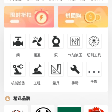
阀
暖通
泵
气动液压
切削工具
全部
机械设备
工程
量具
手动
精选品牌