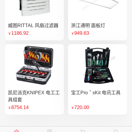
威图RITTAL 风扇过滤器
浙江通明 面板灯
1186.92
949.63
￥
￥
凯尼派克KNIPEX 电工工
宝工Pro＇sKit 电讯工具
具组套
8754.14
720.00
￥
￥