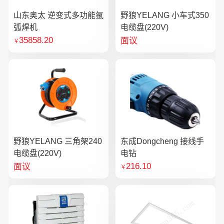
山东奥太 逆变式多功能氩
野狼YELANG 小车式350
弧焊机
电缆盘(220V)
35858.20
面议
￥
野狼YELANG 三角架240
东成Dongcheng 接线手
电缆盘(220V)
电钻
216.10
面议
￥