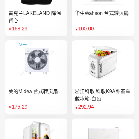
雷克兰LAKELAND 降温
华生Wahson 台式转页扇
背心
168.29
100.00
￥
￥
美的Midea 台式转页扇
浙江科敏 科敏K9A卧室车
载冰箱-白色
175.29
292.94
￥
￥