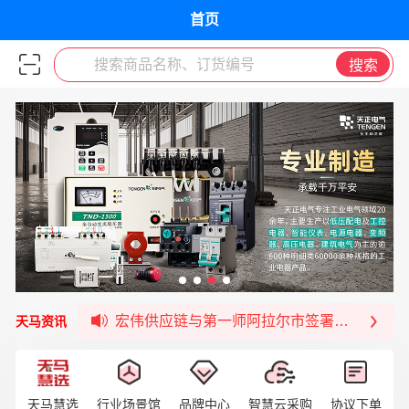
首页
搜索商品名称、订货编号
搜索
签约喜讯 | 宏伟与中铝集团成功签约！
福清核电—WD-40产品交流会圆满结束
宏伟天马与网易严选达成品牌合作
宏伟供应链与第一师阿拉尔市签署战略框架合
天马资讯
宏伟供应链收到来自法国电力集团感谢信
宏伟天马与航天电子超市顺利完成对接！
宏伟天马平台喜迎战略合作伙伴——航天动力
天马慧选
行业场景馆
品牌中心
智慧云采购
协议下单