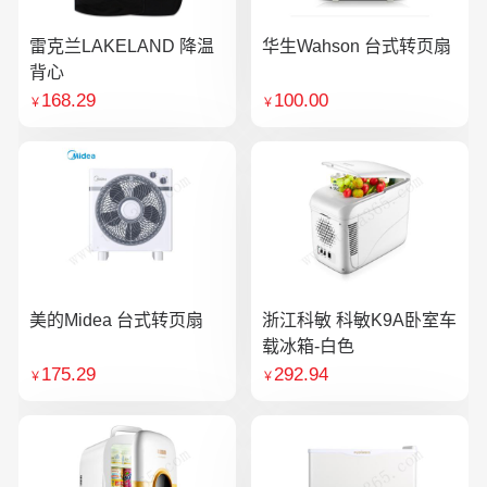
雷克兰LAKELAND 降温
华生Wahson 台式转页扇
背心
168.29
100.00
￥
￥
美的Midea 台式转页扇
浙江科敏 科敏K9A卧室车
载冰箱-白色
175.29
292.94
￥
￥