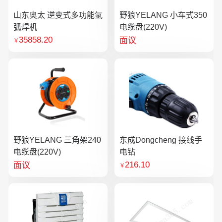
山东奥太 逆变式多功能氩
野狼YELANG 小车式350
弧焊机
电缆盘(220V)
35858.20
面议
￥
野狼YELANG 三角架240
东成Dongcheng 接线手
电缆盘(220V)
电钻
216.10
面议
￥