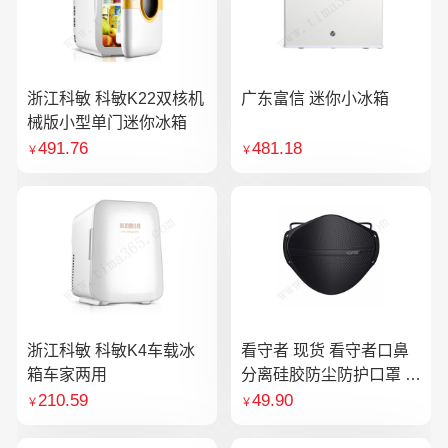
浙江科敏 科敏K22双核机
广东富信 迷你小冰箱
械版小型单门迷你冰箱
491.76
481.18
￥
￥
浙江科敏 科敏K4车载冰
看守者 现货 看守者口鼻
箱车家两用
分离硅胶防尘防护口罩 1
个口罩含10片滤芯
210.59
49.90
￥
￥