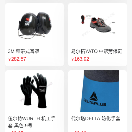
3M 颈带式耳罩
易尔拓YATO 中帮劳保鞋
282.57
163.92
￥
￥
伍尔特WURTH 机工手
代尔塔DELTA 防化手套
套-黑色-9号