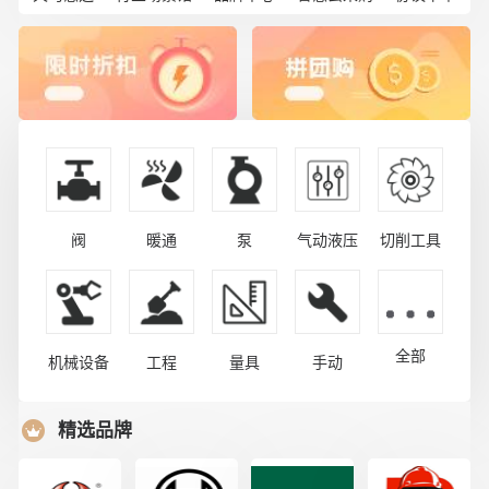
阀
暖通
泵
气动液压
切削工具
全部
机械设备
工程
量具
手动
精选品牌