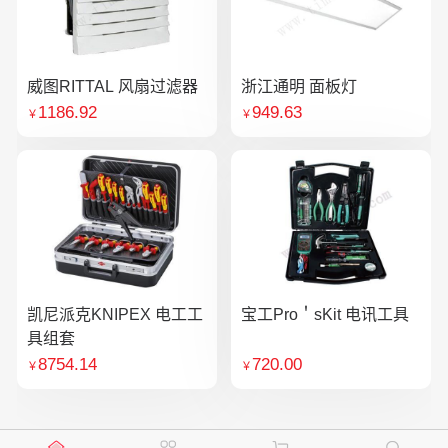
威图RITTAL 风扇过滤器
浙江通明 面板灯
1186.92
949.63
￥
￥
凯尼派克KNIPEX 电工工
宝工Pro＇sKit 电讯工具
具组套
8754.14
720.00
￥
￥