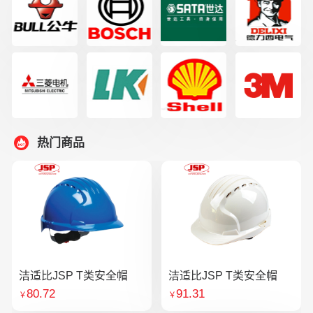
热门商品
洁适比JSP T类安全帽
洁适比JSP T类安全帽
80.72
91.31
￥
￥