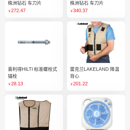
株洲钻石 车刀片
株洲钻石 车刀片
272.47
340.37
￥
￥
喜利得HILTI 标准螺栓式
雷克兰LAKELAND 降温
锚栓
背心
28.13
201.22
￥
￥