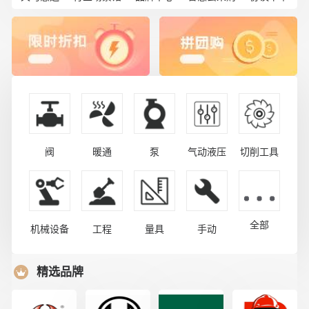
阀
暖通
泵
气动液压
切削工具
全部
机械设备
工程
量具
手动
精选品牌