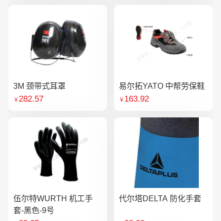
3M 颈带式耳罩
易尔拓YATO 中帮劳保鞋
282.57
163.92
￥
￥
伍尔特WURTH 机工手
代尔塔DELTA 防化手套
套-黑色-9号