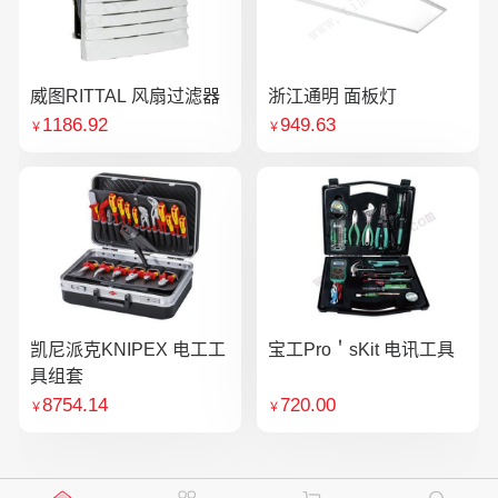
威图RITTAL 风扇过滤器
浙江通明 面板灯
1186.92
949.63
￥
￥
凯尼派克KNIPEX 电工工
宝工Pro＇sKit 电讯工具
具组套
8754.14
720.00
￥
￥