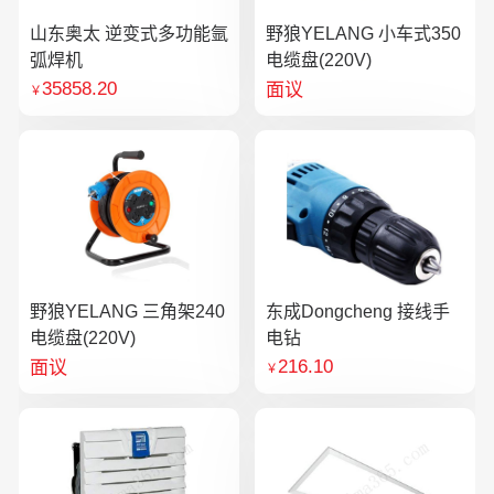
山东奥太 逆变式多功能氩
野狼YELANG 小车式350
弧焊机
电缆盘(220V)
35858.20
面议
￥
野狼YELANG 三角架240
东成Dongcheng 接线手
电缆盘(220V)
电钻
216.10
面议
￥