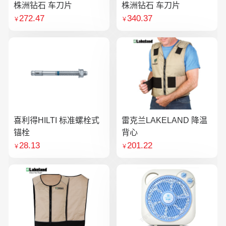
株洲钻石 车刀片
株洲钻石 车刀片
272.47
340.37
￥
￥
喜利得HILTI 标准螺栓式
雷克兰LAKELAND 降温
锚栓
背心
28.13
201.22
￥
￥