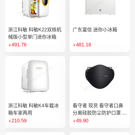
浙江科敏 科敏K22双核机
广东富信 迷你小冰箱
械版小型单门迷你冰箱
491.76
481.18
￥
￥
浙江科敏 科敏K4车载冰
看守者 现货 看守者口鼻
箱车家两用
分离硅胶防尘防护口罩 1
个口罩含10片滤芯
210.59
49.90
￥
￥