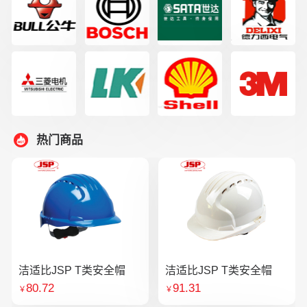
热门商品
洁适比JSP T类安全帽
洁适比JSP T类安全帽
80.72
91.31
￥
￥