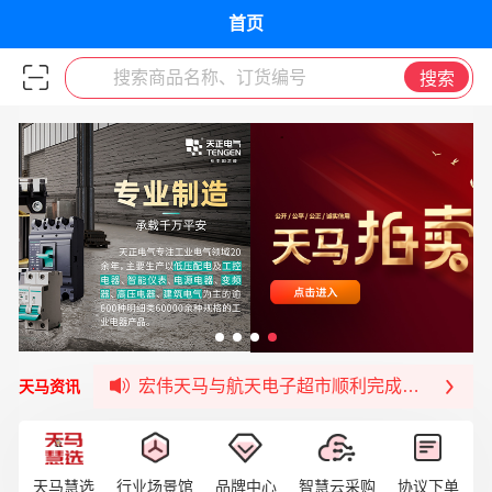
首页
搜索商品名称、订货编号
搜索
宏伟天马与网易严选达成品牌合作
宏伟供应链与第一师阿拉尔市签署战略框架合
宏伟供应链收到来自法国电力集团感谢信
宏伟天马与航天电子超市顺利完成对接！
天马资讯
宏伟天马平台喜迎战略合作伙伴——航天动力
签约喜讯 | 宏伟与中铝集团成功签约！
福清核电—WD-40产品交流会圆满结束
天马慧选
行业场景馆
品牌中心
智慧云采购
协议下单