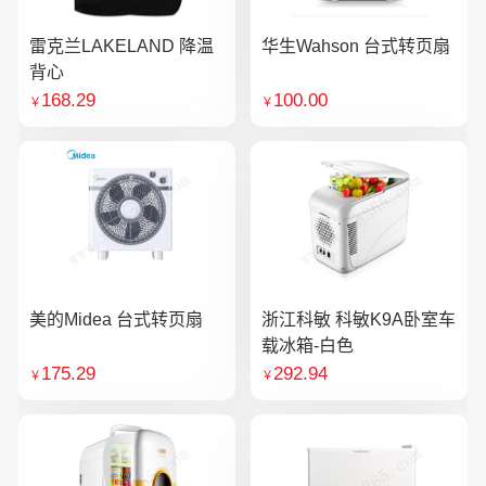
雷克兰LAKELAND 降温
华生Wahson 台式转页扇
背心
168.29
100.00
￥
￥
美的Midea 台式转页扇
浙江科敏 科敏K9A卧室车
载冰箱-白色
175.29
292.94
￥
￥