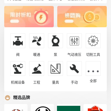
阀
暖通
泵
气动液压
切削工具
全部
机械设备
工程
量具
手动
精选品牌