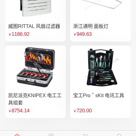
威图RITTAL 风扇过滤器
浙江通明 面板灯
1186.92
949.63
￥
￥
凯尼派克KNIPEX 电工工
宝工Pro＇sKit 电讯工具
具组套
8754.14
720.00
￥
￥