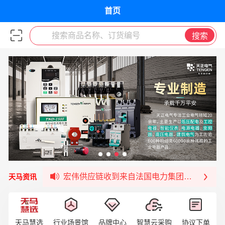
首页
搜索商品名称、订货编号
搜索
福清核电—WD-40产品交流会圆满结束
宏伟天马与网易严选达成品牌合作
宏伟供应链与第一师阿拉尔市签署战略框架合
宏伟供应链收到来自法国电力集团感谢信
天马资讯
宏伟天马与航天电子超市顺利完成对接！
宏伟天马平台喜迎战略合作伙伴——航天动力
签约喜讯 | 宏伟与中铝集团成功签约！
天马慧选
行业场景馆
品牌中心
智慧云采购
协议下单