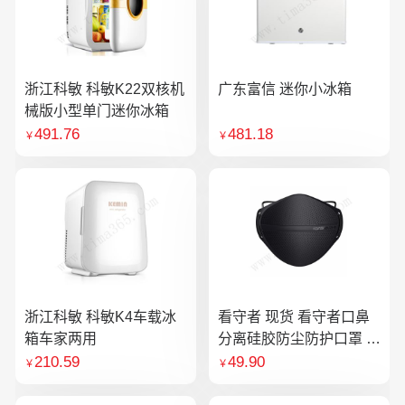
浙江科敏 科敏K22双核机
广东富信 迷你小冰箱
械版小型单门迷你冰箱
491.76
481.18
￥
￥
浙江科敏 科敏K4车载冰
看守者 现货 看守者口鼻
箱车家两用
分离硅胶防尘防护口罩 1
个口罩含10片滤芯
210.59
49.90
￥
￥