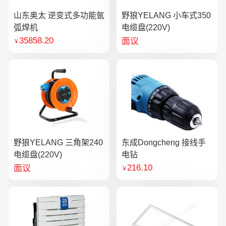
山东奥太 逆变式多功能氩
野狼YELANG 小车式350
弧焊机
电缆盘(220V)
35858.20
面议
￥
野狼YELANG 三角架240
东成Dongcheng 接线手
电缆盘(220V)
电钻
216.10
面议
￥