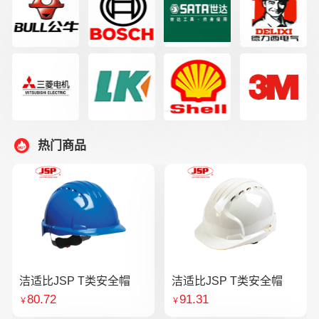
热门商品
洁适比JSP T类安全帽
洁适比JSP T类安全帽
80.72
91.31
￥
￥