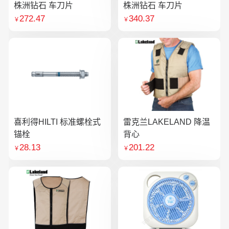
株洲钻石 车刀片
株洲钻石 车刀片
272.47
340.37
￥
￥
喜利得HILTI 标准螺栓式
雷克兰LAKELAND 降温
锚栓
背心
28.13
201.22
￥
￥