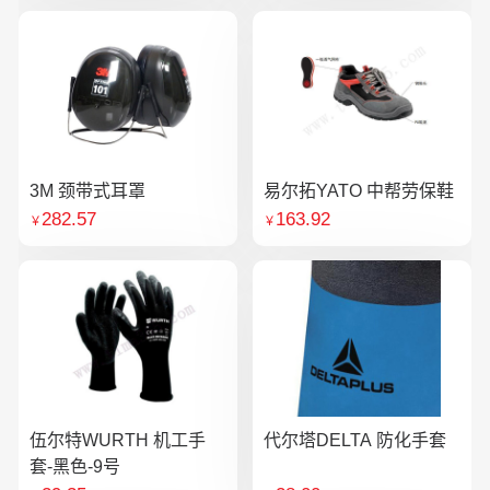
3M 颈带式耳罩
易尔拓YATO 中帮劳保鞋
282.57
163.92
￥
￥
伍尔特WURTH 机工手
代尔塔DELTA 防化手套
套-黑色-9号