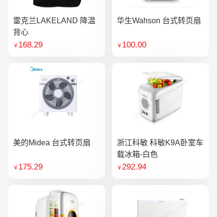
雷克兰LAKELAND 降温
华生Wahson 台式转页扇
背心
168.29
100.00
￥
￥
美的Midea 台式转页扇
浙江科敏 科敏K9A卧室车
载冰箱-白色
175.29
292.94
￥
￥