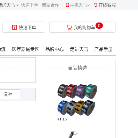
我的天马
快速下单
商家合作
|
手机天马
在线客服
¥409.34
0
快速下单
我的购物车
物流
医疗器械专区
品牌中心
走进天马
产品手册
¥2304.22
商品精选
清空
¥1.15