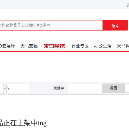
搜索
3D云展厅
天马宏福
行业专区
办公生活
天马
搜索
-
￥
关键字
品正在上架中ing