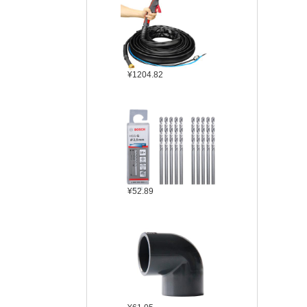
¥1204.82
¥52.89