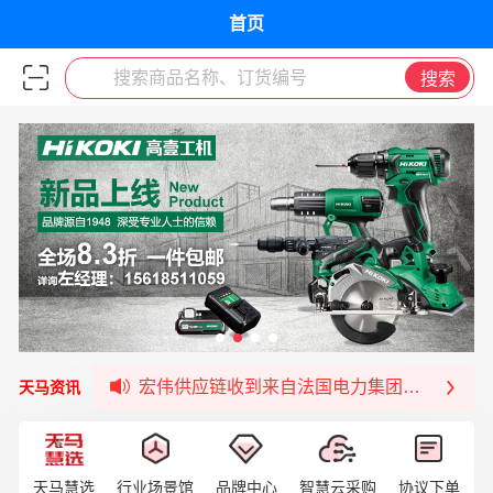
首页
搜索商品名称、订货编号
搜索
福清核电—WD-40产品交流会圆满结束
宏伟天马与网易严选达成品牌合作
宏伟供应链与第一师阿拉尔市签署战略框架合
宏伟供应链收到来自法国电力集团感谢信
天马资讯
宏伟天马与航天电子超市顺利完成对接！
宏伟天马平台喜迎战略合作伙伴——航天动力
签约喜讯 | 宏伟与中铝集团成功签约！
天马慧选
行业场景馆
品牌中心
智慧云采购
协议下单