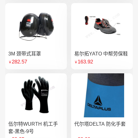
3M 颈带式耳罩
易尔拓YATO 中帮劳保鞋
282.57
163.92
￥
￥
伍尔特WURTH 机工手
代尔塔DELTA 防化手套
套-黑色-9号