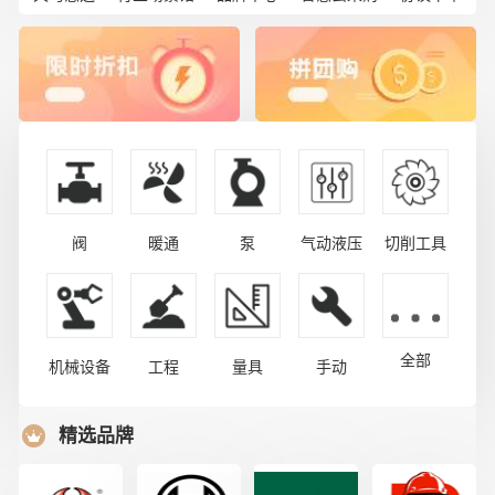
阀
暖通
泵
气动液压
切削工具
全部
机械设备
工程
量具
手动
精选品牌