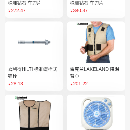
株洲钻石 车刀片
株洲钻石 车刀片
272.47
340.37
￥
￥
喜利得HILTI 标准螺栓式
雷克兰LAKELAND 降温
锚栓
背心
28.13
201.22
￥
￥