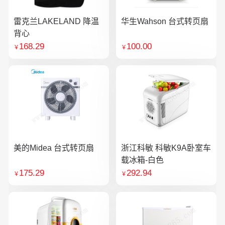
雷克兰LAKELAND 降温
华生Wahson 台式转页扇
背心
168.29
100.00
￥
￥
美的Midea 台式转页扇
浙江科敏 科敏K9A卧室车
载冰箱-白色
175.29
292.94
￥
￥