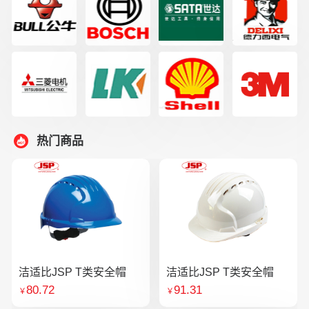
热门商品
洁适比JSP T类安全帽
洁适比JSP T类安全帽
80.72
91.31
￥
￥