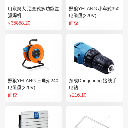
山东奥太 逆变式多功能氩
野狼YELANG 小车式350
弧焊机
电缆盘(220V)
35858.20
面议
￥
野狼YELANG 三角架240
东成Dongcheng 接线手
电缆盘(220V)
电钻
216.10
面议
￥