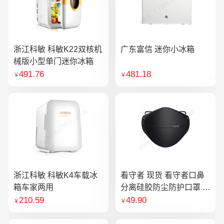
浙江科敏 科敏K22双核机
广东富信 迷你小冰箱
械版小型单门迷你冰箱
491.76
481.18
￥
￥
浙江科敏 科敏K4车载冰
看守者 现货 看守者口鼻
箱车家两用
分离硅胶防尘防护口罩 1
个口罩含10片滤芯
210.59
49.90
￥
￥