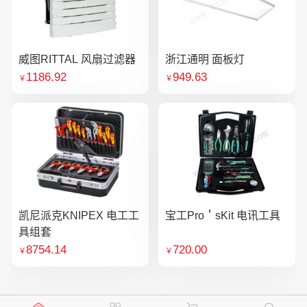
威图RITTAL 风扇过滤器
浙江通明 面板灯
1186.92
949.63
￥
￥
凯尼派克KNIPEX 电工工
宝工Pro＇sKit 电讯工具
具组套
8754.14
720.00
￥
￥