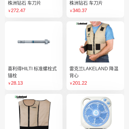
株洲钻石 车刀片
株洲钻石 车刀片
272.47
340.37
￥
￥
喜利得HILTI 标准螺栓式
雷克兰LAKELAND 降温
锚栓
背心
28.13
201.22
￥
￥