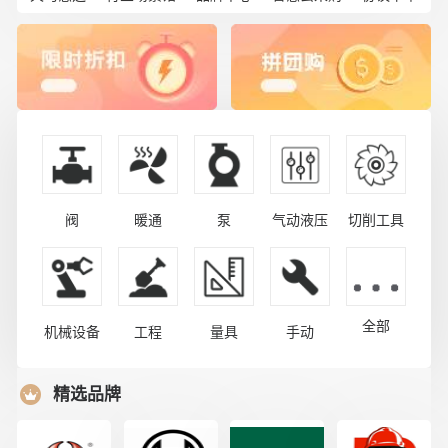
阀
暖通
泵
气动液压
切削工具
全部
机械设备
工程
量具
手动
精选品牌