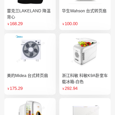
雷克兰LAKELAND 降温
华生Wahson 台式转页扇
背心
168.29
100.00
￥
￥
美的Midea 台式转页扇
浙江科敏 科敏K9A卧室车
载冰箱-白色
175.29
292.94
￥
￥