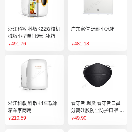
浙江科敏 科敏K22双核机
广东富信 迷你小冰箱
械版小型单门迷你冰箱
491.76
481.18
￥
￥
浙江科敏 科敏K4车载冰
看守者 现货 看守者口鼻
箱车家两用
分离硅胶防尘防护口罩 1
个口罩含10片滤芯
210.59
49.90
￥
￥