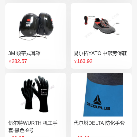
3M 颈带式耳罩
易尔拓YATO 中帮劳保鞋
282.57
163.92
￥
￥
伍尔特WURTH 机工手
代尔塔DELTA 防化手套
套-黑色-9号