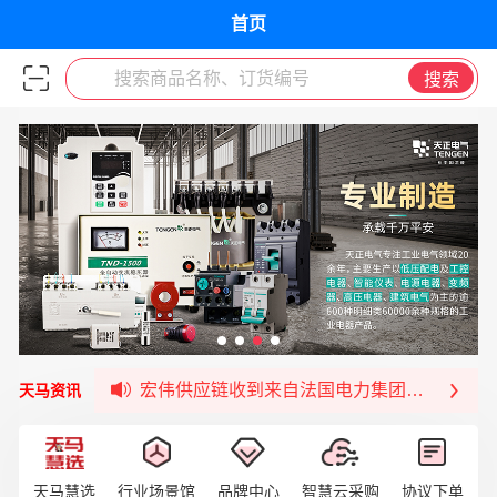
首页
搜索商品名称、订货编号
搜索
福清核电—WD-40产品交流会圆满结束
宏伟天马与网易严选达成品牌合作
宏伟供应链与第一师阿拉尔市签署战略框架合
宏伟供应链收到来自法国电力集团感谢信
天马资讯
宏伟天马与航天电子超市顺利完成对接！
宏伟天马平台喜迎战略合作伙伴——航天动力
签约喜讯 | 宏伟与中铝集团成功签约！
天马慧选
行业场景馆
品牌中心
智慧云采购
协议下单