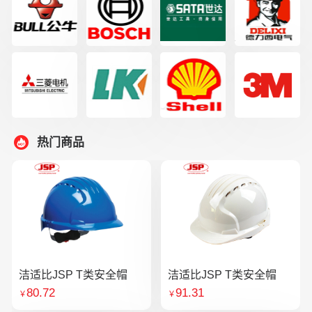
热门商品
洁适比JSP T类安全帽
洁适比JSP T类安全帽
80.72
91.31
￥
￥