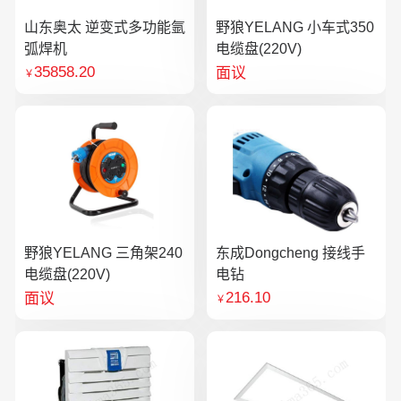
山东奥太 逆变式多功能氩
野狼YELANG 小车式350
弧焊机
电缆盘(220V)
35858.20
面议
￥
野狼YELANG 三角架240
东成Dongcheng 接线手
电缆盘(220V)
电钻
216.10
面议
￥