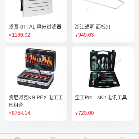
威图RITTAL 风扇过滤器
浙江通明 面板灯
1186.92
949.63
￥
￥
凯尼派克KNIPEX 电工工
宝工Pro＇sKit 电讯工具
具组套
8754.14
720.00
￥
￥