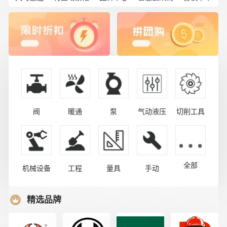
阀
暖通
泵
气动液压
切削工具
全部
机械设备
工程
量具
手动
精选品牌