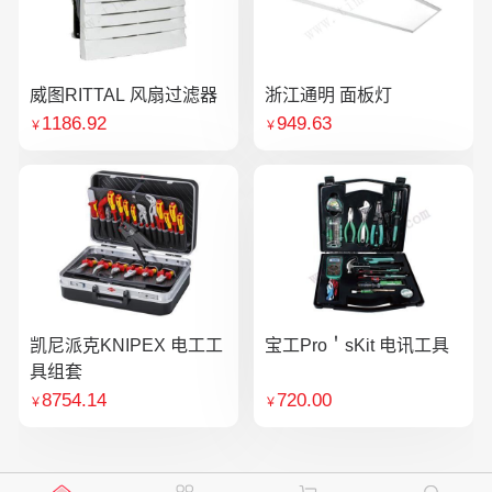
威图RITTAL 风扇过滤器
浙江通明 面板灯
1186.92
949.63
￥
￥
凯尼派克KNIPEX 电工工
宝工Pro＇sKit 电讯工具
具组套
8754.14
720.00
￥
￥