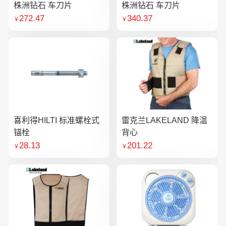
株洲钻石 车刀片
株洲钻石 车刀片
272.47
340.37
￥
￥
喜利得HILTI 标准螺栓式
雷克兰LAKELAND 降温
锚栓
背心
28.13
201.22
￥
￥