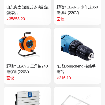
山东奥太 逆变式多功能氩
野狼YELANG 小车式350
弧焊机
电缆盘(220V)
35858.20
面议
￥
野狼YELANG 三角架240
东成Dongcheng 接线手
电缆盘(220V)
电钻
216.10
面议
￥