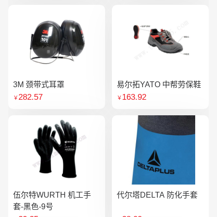
3M 颈带式耳罩
易尔拓YATO 中帮劳保鞋
282.57
163.92
￥
￥
伍尔特WURTH 机工手
代尔塔DELTA 防化手套
套-黑色-9号