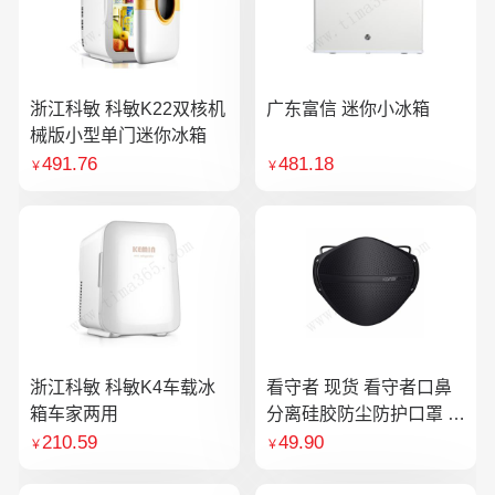
浙江科敏 科敏K22双核机
广东富信 迷你小冰箱
械版小型单门迷你冰箱
491.76
481.18
￥
￥
浙江科敏 科敏K4车载冰
看守者 现货 看守者口鼻
箱车家两用
分离硅胶防尘防护口罩 1
个口罩含10片滤芯
210.59
49.90
￥
￥