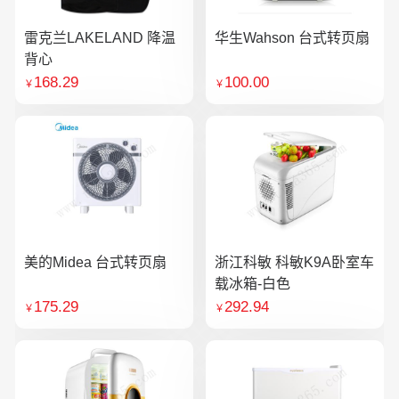
雷克兰LAKELAND 降温
华生Wahson 台式转页扇
背心
168.29
100.00
￥
￥
美的Midea 台式转页扇
浙江科敏 科敏K9A卧室车
载冰箱-白色
175.29
292.94
￥
￥