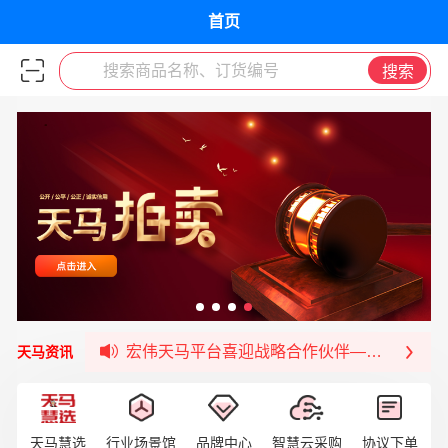
首页
搜索商品名称、订货编号
搜索
宏伟供应链与第一师阿拉尔市签署战略框架合
宏伟供应链收到来自法国电力集团感谢信
宏伟天马与航天电子超市顺利完成对接！
宏伟天马平台喜迎战略合作伙伴——航天动力
天马资讯
签约喜讯 | 宏伟与中铝集团成功签约！
福清核电—WD-40产品交流会圆满结束
宏伟天马与网易严选达成品牌合作
天马慧选
行业场景馆
品牌中心
智慧云采购
协议下单