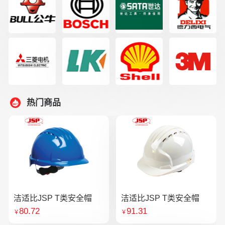
热门商品
洁适比JSP T类安全帽
洁适比JSP T类安全帽
80.72
91.31
￥
￥