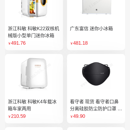
浙江科敏 科敏K22双核机
广东富信 迷你小冰箱
械版小型单门迷你冰箱
491.76
481.18
￥
￥
浙江科敏 科敏K4车载冰
看守者 现货 看守者口鼻
箱车家两用
分离硅胶防尘防护口罩 1
个口罩含10片滤芯
210.59
49.90
￥
￥