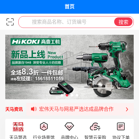
首页
搜索商品名称、订货编号
搜索
宏伟天马平台喜迎战略合作伙伴——航天动力
签约喜讯 | 宏伟与中铝集团成功签约！
福清核电—WD-40产品交流会圆满结束
宏伟天马与网易严选达成品牌合作
天马资讯
宏伟供应链与第一师阿拉尔市签署战略框架合
宏伟供应链收到来自法国电力集团感谢信
宏伟天马与航天电子超市顺利完成对接！
天马慧选
行业场景馆
品牌中心
智慧云采购
协议下单