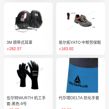
3M 颈带式耳罩
易尔拓YATO 中帮劳保鞋
282.57
163.92
￥
￥
伍尔特WURTH 机工手
代尔塔DELTA 防化手套
套-黑色-9号