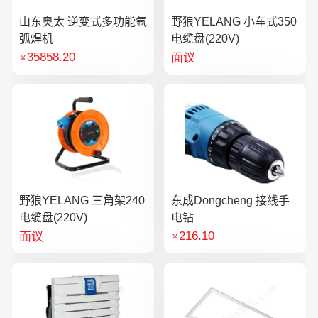
山东奥太 逆变式多功能氩
野狼YELANG 小车式350
弧焊机
电缆盘(220V)
35858.20
面议
￥
野狼YELANG 三角架240
东成Dongcheng 接线手
电缆盘(220V)
电钻
216.10
面议
￥