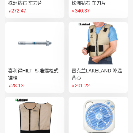
株洲钻石 车刀片
株洲钻石 车刀片
272.47
340.37
￥
￥
喜利得HILTI 标准螺栓式
雷克兰LAKELAND 降温
锚栓
背心
28.13
201.22
￥
￥