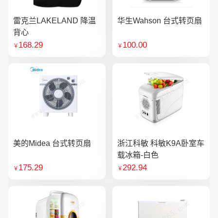
雷克兰LAKELAND 降温
华生Wahson 台式转页扇
背心
168.29
100.00
￥
￥
美的Midea 台式转页扇
浙江科敏 科敏K9A卧室车
载冰箱-白色
175.29
292.94
￥
￥