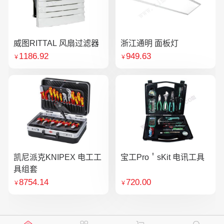
威图RITTAL 风扇过滤器
浙江通明 面板灯
1186.92
949.63
￥
￥
凯尼派克KNIPEX 电工工
宝工Pro＇sKit 电讯工具
具组套
8754.14
720.00
￥
￥