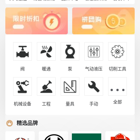
阀
暖通
泵
气动液压
切削工具
全部
机械设备
工程
量具
手动
精选品牌