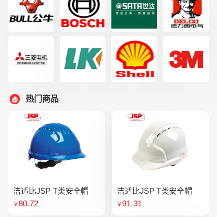
热门商品
洁适比JSP T类安全帽
洁适比JSP T类安全帽
80.72
91.31
￥
￥