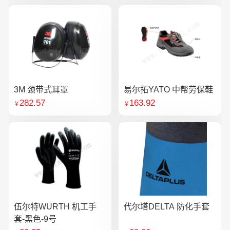
3M 颈带式耳罩
易尔拓YATO 中帮劳保鞋
282.57
163.92
￥
￥
伍尔特WURTH 机工手
代尔塔DELTA 防化手套
套-黑色-9号