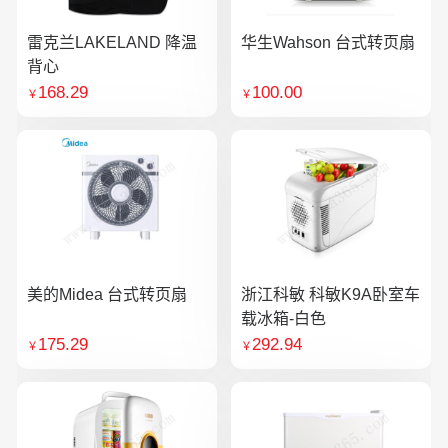
雷克兰LAKELAND 降温
华生Wahson 台式转页扇
背心
168.29
100.00
￥
￥
美的Midea 台式转页扇
浙江科敏 科敏K9A卧室车
载冰箱-白色
175.29
292.94
￥
￥