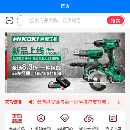
首页
搜索商品名称、订货编号
搜索
签约喜讯 | 宏伟与中铝集团成功签约！
福清核电—WD-40产品交流会圆满结束
宏伟天马与网易严选达成品牌合作
宏伟供应链与第一师阿拉尔市签署战略框架合
天马资讯
宏伟供应链收到来自法国电力集团感谢信
宏伟天马与航天电子超市顺利完成对接！
宏伟天马平台喜迎战略合作伙伴——航天动力
天马慧选
行业场景馆
品牌中心
智慧云采购
协议下单