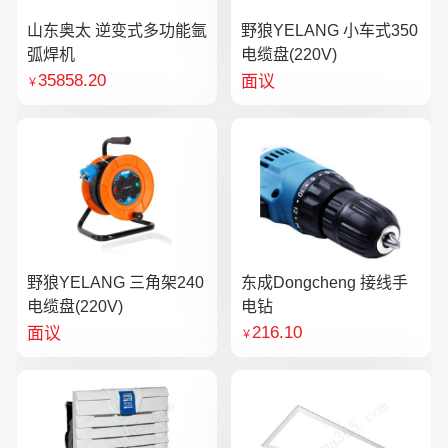
山东奥太 逆变式多功能氩
野狼YELANG 小车式350
弧焊机
电缆盘(220V)
35858.20
面议
￥
野狼YELANG 三角架240
东成Dongcheng 接线手
电缆盘(220V)
电钻
216.10
面议
￥