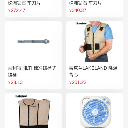
株洲钻石 车刀片
株洲钻石 车刀片
272.47
340.37
￥
￥
喜利得HILTI 标准螺栓式
雷克兰LAKELAND 降温
锚栓
背心
28.13
201.22
￥
￥