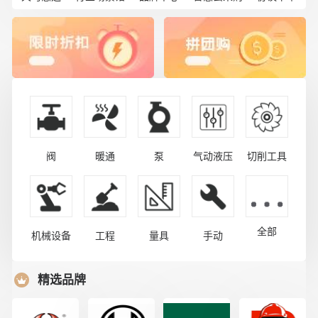
阀
暖通
泵
气动液压
切削工具
全部
机械设备
工程
量具
手动
精选品牌