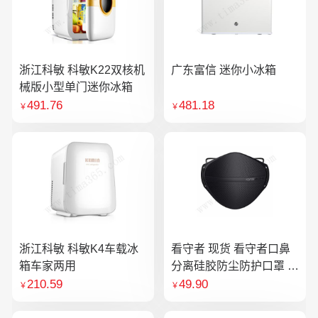
浙江科敏 科敏K22双核机
广东富信 迷你小冰箱
械版小型单门迷你冰箱
491.76
481.18
￥
￥
浙江科敏 科敏K4车载冰
看守者 现货 看守者口鼻
箱车家两用
分离硅胶防尘防护口罩 1
个口罩含10片滤芯
210.59
49.90
￥
￥