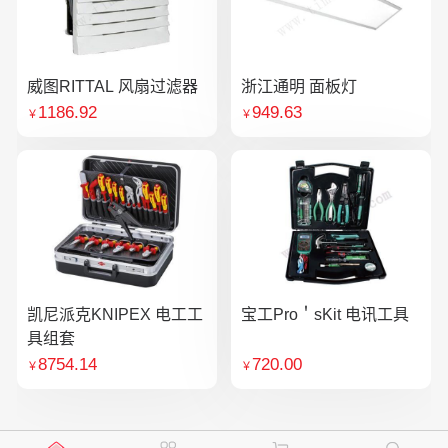
威图RITTAL 风扇过滤器
浙江通明 面板灯
1186.92
949.63
￥
￥
凯尼派克KNIPEX 电工工
宝工Pro＇sKit 电讯工具
具组套
8754.14
720.00
￥
￥