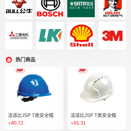
热门商品
洁适比JSP T类安全帽
洁适比JSP T类安全帽
80.72
91.31
￥
￥