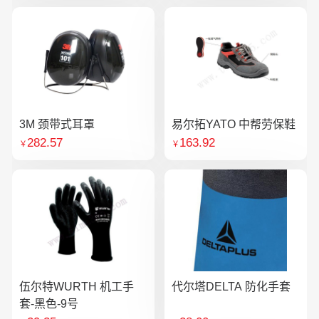
3M 颈带式耳罩
易尔拓YATO 中帮劳保鞋
282.57
163.92
￥
￥
伍尔特WURTH 机工手
代尔塔DELTA 防化手套
套-黑色-9号