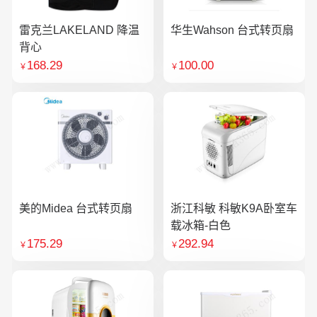
雷克兰LAKELAND 降温
华生Wahson 台式转页扇
背心
168.29
100.00
￥
￥
美的Midea 台式转页扇
浙江科敏 科敏K9A卧室车
载冰箱-白色
175.29
292.94
￥
￥