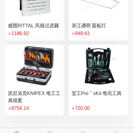
威图RITTAL 风扇过滤器
浙江通明 面板灯
1186.92
949.63
￥
￥
凯尼派克KNIPEX 电工工
宝工Pro＇sKit 电讯工具
具组套
8754.14
720.00
￥
￥