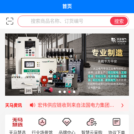
首页
搜索商品名称、订货编号
搜索
福清核电—WD-40产品交流会圆满结束
宏伟天马与网易严选达成品牌合作
宏伟供应链与第一师阿拉尔市签署战略框架合
宏伟供应链收到来自法国电力集团感谢信
天马资讯
宏伟天马与航天电子超市顺利完成对接！
宏伟天马平台喜迎战略合作伙伴——航天动力
签约喜讯 | 宏伟与中铝集团成功签约！
天马慧选
行业场景馆
品牌中心
智慧云采购
协议下单