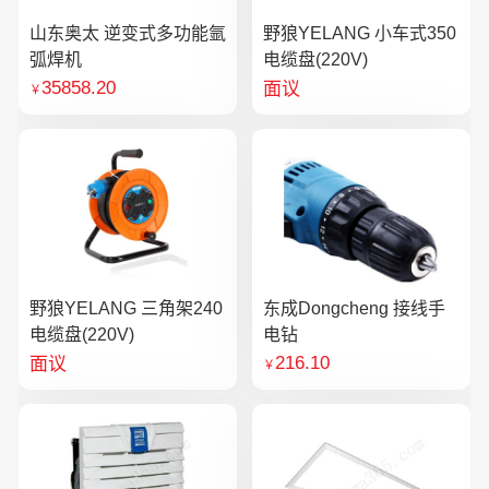
山东奥太 逆变式多功能氩
野狼YELANG 小车式350
弧焊机
电缆盘(220V)
35858.20
面议
￥
野狼YELANG 三角架240
东成Dongcheng 接线手
电缆盘(220V)
电钻
216.10
面议
￥