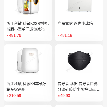
浙江科敏 科敏K22双核机
广东富信 迷你小冰箱
械版小型单门迷你冰箱
491.76
481.18
￥
￥
浙江科敏 科敏K4车载冰
看守者 现货 看守者口鼻
箱车家两用
分离硅胶防尘防护口罩 1
个口罩含10片滤芯
210.59
49.90
￥
￥