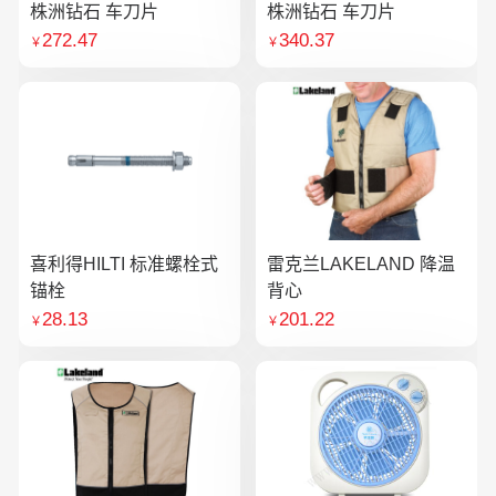
株洲钻石 车刀片
株洲钻石 车刀片
272.47
340.37
￥
￥
喜利得HILTI 标准螺栓式
雷克兰LAKELAND 降温
锚栓
背心
28.13
201.22
￥
￥