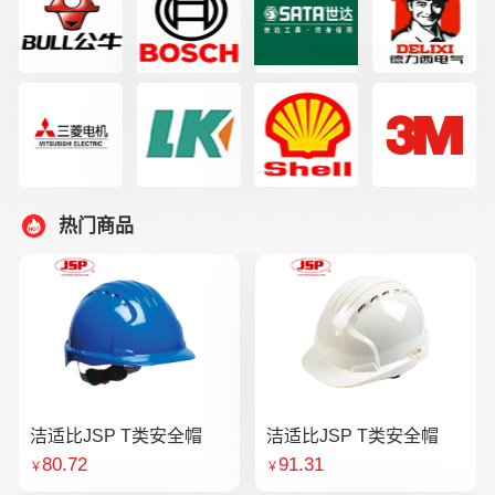
热门商品
洁适比JSP T类安全帽
洁适比JSP T类安全帽
80.72
91.31
￥
￥