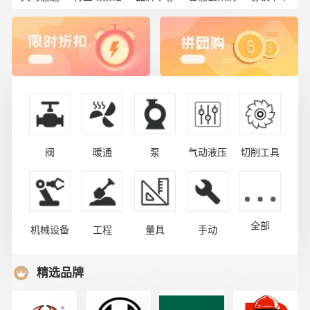
阀
暖通
泵
气动液压
切削工具
全部
机械设备
工程
量具
手动
精选品牌