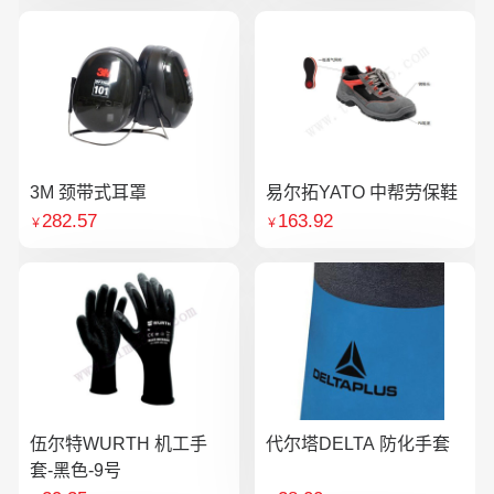
3M 颈带式耳罩
易尔拓YATO 中帮劳保鞋
282.57
163.92
￥
￥
伍尔特WURTH 机工手
代尔塔DELTA 防化手套
套-黑色-9号