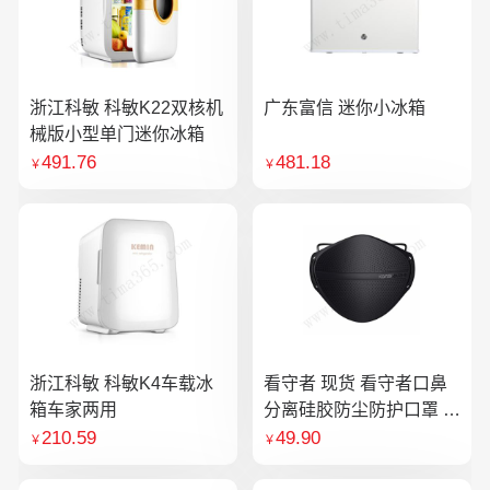
浙江科敏 科敏K22双核机
广东富信 迷你小冰箱
械版小型单门迷你冰箱
491.76
481.18
￥
￥
浙江科敏 科敏K4车载冰
看守者 现货 看守者口鼻
箱车家两用
分离硅胶防尘防护口罩 1
个口罩含10片滤芯
210.59
49.90
￥
￥