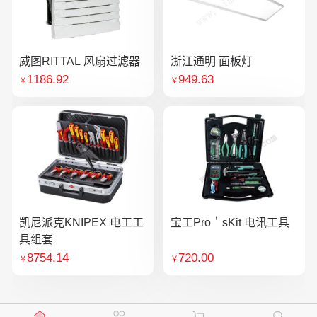
威图RITTAL 风扇过滤器
浙江通明 面板灯
1186.92
949.63
￥
￥
凯尼派克KNIPEX 电工工
宝工Pro＇sKit 电讯工具
具组套
8754.14
720.00
￥
￥