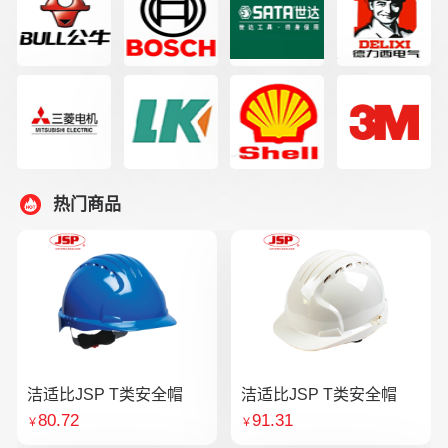
热门商品
洁适比JSP T类安全帽
洁适比JSP T类安全帽
80.72
91.31
￥
￥