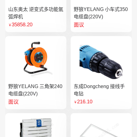
山东奥太 逆变式多功能氩
野狼YELANG 小车式350
弧焊机
电缆盘(220V)
35858.20
面议
￥
野狼YELANG 三角架240
东成Dongcheng 接线手
电缆盘(220V)
电钻
216.10
面议
￥