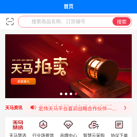
首页
搜索商品名称、订货编号
搜索
宏伟供应链与第一师阿拉尔市签署战略框架合
宏伟供应链收到来自法国电力集团感谢信
宏伟天马与航天电子超市顺利完成对接！
宏伟天马平台喜迎战略合作伙伴——航天动力
天马资讯
签约喜讯 | 宏伟与中铝集团成功签约！
福清核电—WD-40产品交流会圆满结束
宏伟天马与网易严选达成品牌合作
天马慧选
行业场景馆
品牌中心
智慧云采购
协议下单