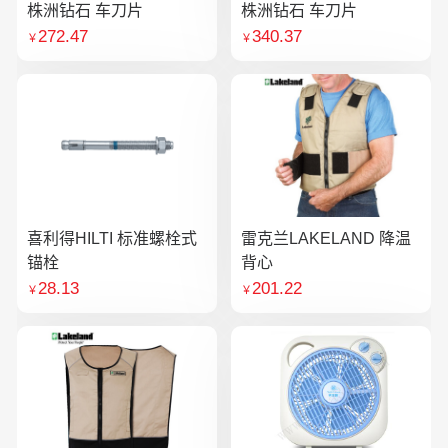
株洲钻石 车刀片
株洲钻石 车刀片
272.47
340.37
￥
￥
喜利得HILTI 标准螺栓式
雷克兰LAKELAND 降温
锚栓
背心
28.13
201.22
￥
￥