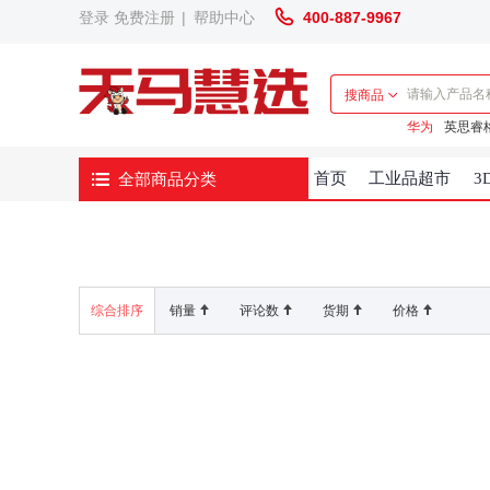
登录
免费注册
|
帮助中心
400-887-9967
搜商品
华为
英思睿
全部商品分类
首页
工业品超市
3
综合排序
销量
评论数
货期
价格