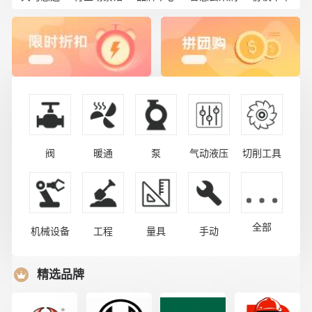
阀
暖通
泵
气动液压
切削工具
全部
机械设备
工程
量具
手动
精选品牌