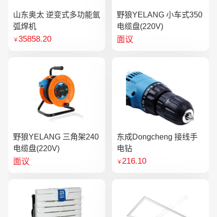
山东奥太 逆变式多功能氩
野狼YELANG 小车式350
弧焊机
电缆盘(220V)
35858.20
面议
￥
野狼YELANG 三角架240
东成Dongcheng 接线手
电缆盘(220V)
电钻
216.10
面议
￥