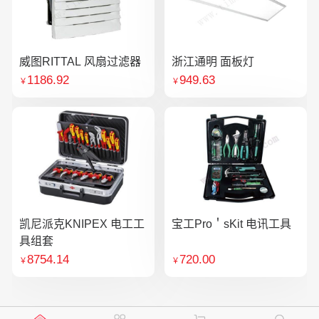
威图RITTAL 风扇过滤器
浙江通明 面板灯
1186.92
949.63
￥
￥
凯尼派克KNIPEX 电工工
宝工Pro＇sKit 电讯工具
具组套
8754.14
720.00
￥
￥