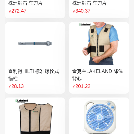
株洲钻石 车刀片
株洲钻石 车刀片
272.47
340.37
￥
￥
喜利得HILTI 标准螺栓式
雷克兰LAKELAND 降温
锚栓
背心
28.13
201.22
￥
￥