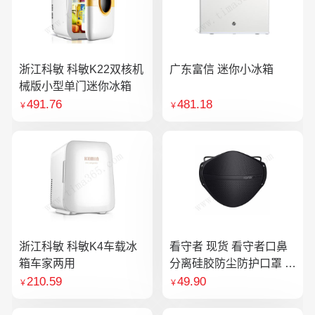
浙江科敏 科敏K22双核机
广东富信 迷你小冰箱
械版小型单门迷你冰箱
491.76
481.18
￥
￥
浙江科敏 科敏K4车载冰
看守者 现货 看守者口鼻
箱车家两用
分离硅胶防尘防护口罩 1
个口罩含10片滤芯
210.59
49.90
￥
￥