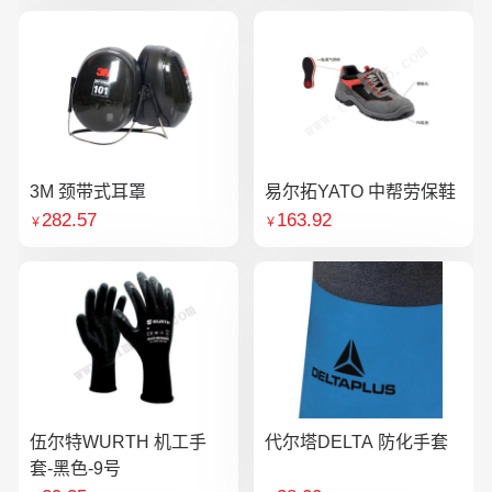
3M 颈带式耳罩
易尔拓YATO 中帮劳保鞋
282.57
163.92
￥
￥
伍尔特WURTH 机工手
代尔塔DELTA 防化手套
套-黑色-9号