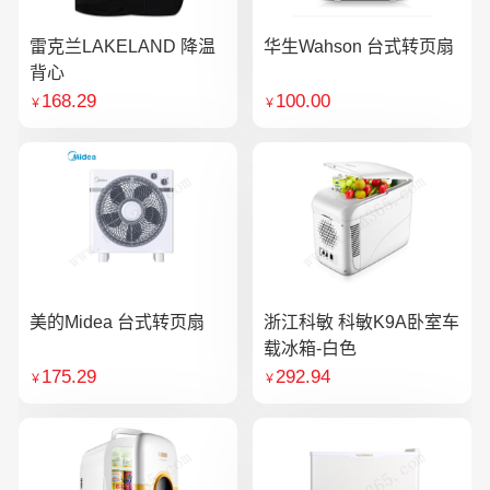
雷克兰LAKELAND 降温
华生Wahson 台式转页扇
背心
168.29
100.00
￥
￥
美的Midea 台式转页扇
浙江科敏 科敏K9A卧室车
载冰箱-白色
175.29
292.94
￥
￥