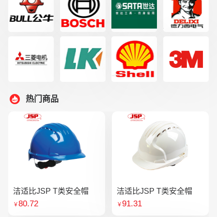
热门商品
洁适比JSP T类安全帽
洁适比JSP T类安全帽
80.72
91.31
￥
￥