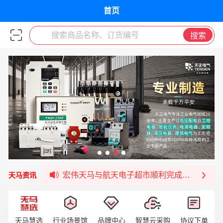
首页
搜索商品名称、订货编号
搜索
宏伟天马与网易严选达成品牌合作
宏伟供应链与第一师阿拉尔市签署战略框架合
宏伟供应链收到来自法国电力集团感谢信
宏伟天马与航天电子超市顺利完成对接！
天马资讯
宏伟天马平台喜迎战略合作伙伴——航天动力
签约喜讯 | 宏伟与中铝集团成功签约！
福清核电—WD-40产品交流会圆满结束
天马慧选
行业场景馆
品牌中心
智慧云采购
协议下单