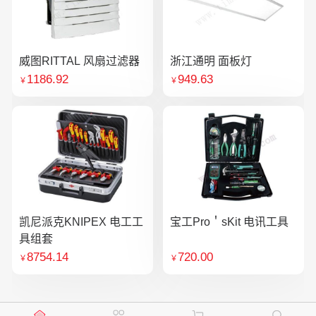
威图RITTAL 风扇过滤器
浙江通明 面板灯
1186.92
949.63
￥
￥
凯尼派克KNIPEX 电工工
宝工Pro＇sKit 电讯工具
具组套
8754.14
720.00
￥
￥