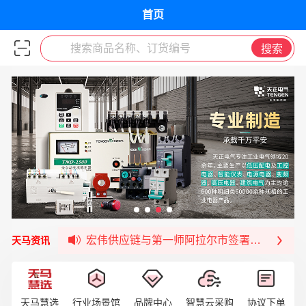
首页
搜索商品名称、订货编号
搜索
签约喜讯 | 宏伟与中铝集团成功签约！
福清核电—WD-40产品交流会圆满结束
宏伟天马与网易严选达成品牌合作
宏伟供应链与第一师阿拉尔市签署战略框架合
天马资讯
宏伟供应链收到来自法国电力集团感谢信
宏伟天马与航天电子超市顺利完成对接！
宏伟天马平台喜迎战略合作伙伴——航天动力
天马慧选
行业场景馆
品牌中心
智慧云采购
协议下单