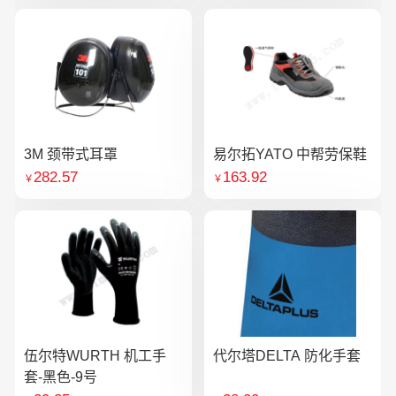
3M 颈带式耳罩
易尔拓YATO 中帮劳保鞋
282.57
163.92
￥
￥
伍尔特WURTH 机工手
代尔塔DELTA 防化手套
套-黑色-9号