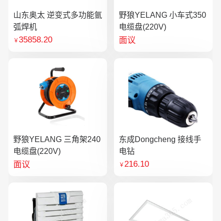
山东奥太 逆变式多功能氩
野狼YELANG 小车式350
弧焊机
电缆盘(220V)
35858.20
面议
￥
野狼YELANG 三角架240
东成Dongcheng 接线手
电缆盘(220V)
电钻
216.10
面议
￥