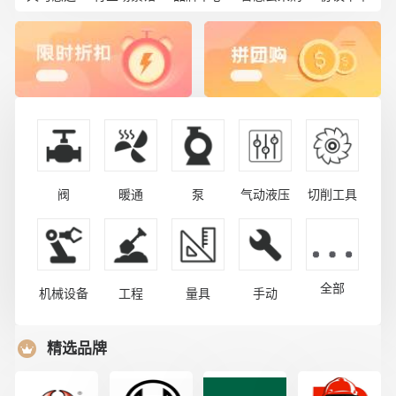
阀
暖通
泵
气动液压
切削工具
全部
机械设备
工程
量具
手动
精选品牌