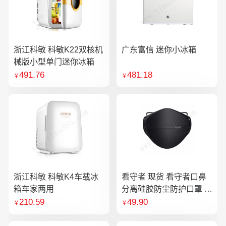
浙江科敏 科敏K22双核机
广东富信 迷你小冰箱
械版小型单门迷你冰箱
491.76
481.18
￥
￥
浙江科敏 科敏K4车载冰
看守者 现货 看守者口鼻
箱车家两用
分离硅胶防尘防护口罩 1
个口罩含10片滤芯
210.59
49.90
￥
￥