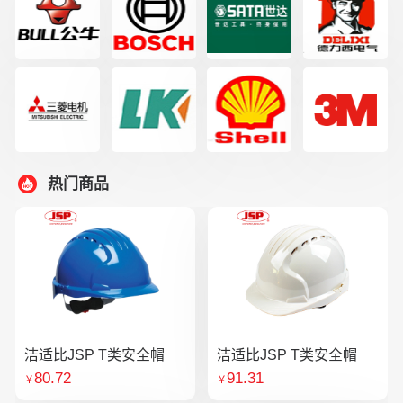
热门商品
洁适比JSP T类安全帽
洁适比JSP T类安全帽
80.72
91.31
￥
￥