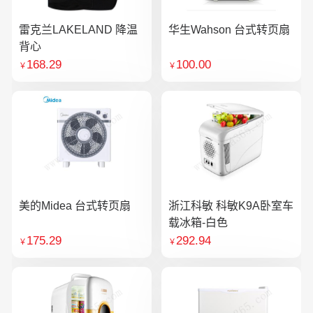
雷克兰LAKELAND 降温
华生Wahson 台式转页扇
背心
168.29
100.00
￥
￥
美的Midea 台式转页扇
浙江科敏 科敏K9A卧室车
载冰箱-白色
175.29
292.94
￥
￥