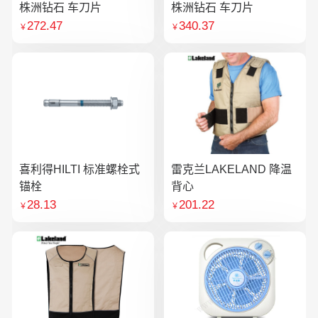
株洲钻石 车刀片
株洲钻石 车刀片
272.47
340.37
￥
￥
喜利得HILTI 标准螺栓式
雷克兰LAKELAND 降温
锚栓
背心
28.13
201.22
￥
￥