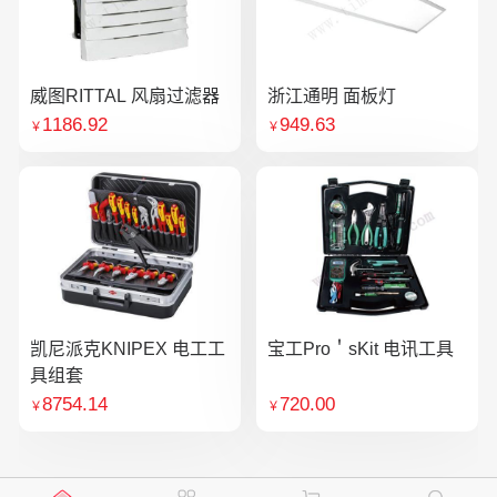
威图RITTAL 风扇过滤器
浙江通明 面板灯
1186.92
949.63
￥
￥
凯尼派克KNIPEX 电工工
宝工Pro＇sKit 电讯工具
具组套
8754.14
720.00
￥
￥