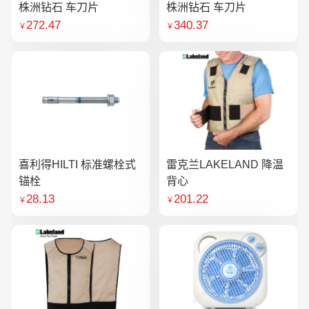
株洲钻石 车刀片
株洲钻石 车刀片
272.47
340.37
￥
￥
喜利得HILTI 标准螺栓式
雷克兰LAKELAND 降温
锚栓
背心
28.13
201.22
￥
￥