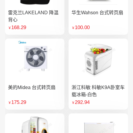
雷克兰LAKELAND 降温
华生Wahson 台式转页扇
背心
168.29
100.00
￥
￥
美的Midea 台式转页扇
浙江科敏 科敏K9A卧室车
载冰箱-白色
175.29
292.94
￥
￥