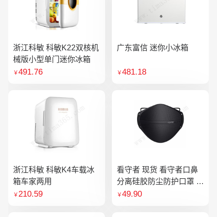
浙江科敏 科敏K22双核机
广东富信 迷你小冰箱
械版小型单门迷你冰箱
491.76
481.18
￥
￥
浙江科敏 科敏K4车载冰
看守者 现货 看守者口鼻
箱车家两用
分离硅胶防尘防护口罩 1
个口罩含10片滤芯
210.59
49.90
￥
￥