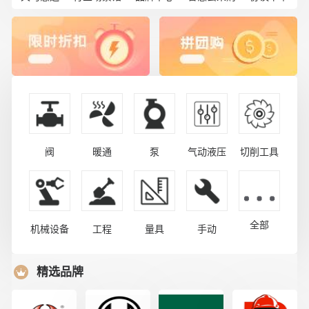
阀
暖通
泵
气动液压
切削工具
全部
机械设备
工程
量具
手动
精选品牌