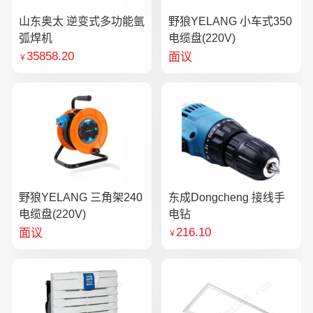
山东奥太 逆变式多功能氩
野狼YELANG 小车式350
弧焊机
电缆盘(220V)
35858.20
面议
￥
野狼YELANG 三角架240
东成Dongcheng 接线手
电缆盘(220V)
电钻
216.10
面议
￥