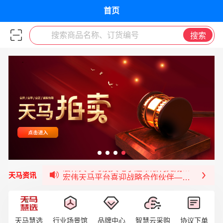
首页
搜索商品名称、订货编号
搜索
宏伟供应链与第一师阿拉尔市签署战略框架合
宏伟供应链收到来自法国电力集团感谢信
宏伟天马与航天电子超市顺利完成对接！
宏伟天马平台喜迎战略合作伙伴——航天动力
天马资讯
签约喜讯 | 宏伟与中铝集团成功签约！
福清核电—WD-40产品交流会圆满结束
宏伟天马与网易严选达成品牌合作
天马慧选
行业场景馆
品牌中心
智慧云采购
协议下单