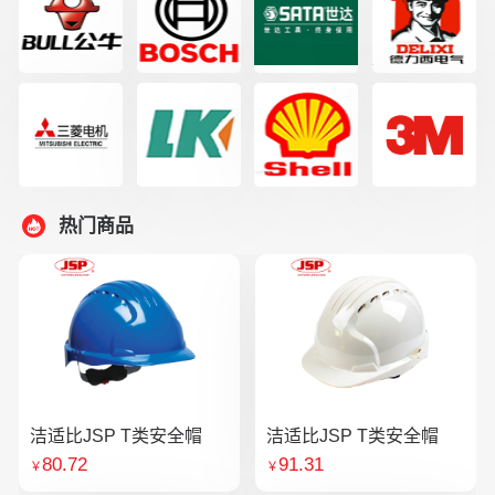
热门商品
洁适比JSP T类安全帽
洁适比JSP T类安全帽
80.72
91.31
￥
￥