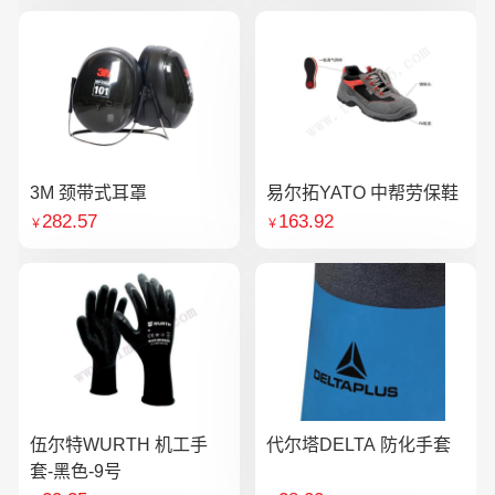
3M 颈带式耳罩
易尔拓YATO 中帮劳保鞋
282.57
163.92
￥
￥
伍尔特WURTH 机工手
代尔塔DELTA 防化手套
套-黑色-9号