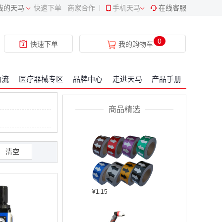
我的天马
快速下单
商家合作
|
手机天马
在线客服
¥409.34
0
快速下单
我的购物车
物流
医疗器械专区
品牌中心
走进天马
产品手册
¥2304.22
商品精选
清空
¥1.15