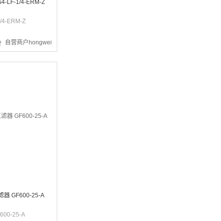
LF-1/4-ERM-Z
/4-ERM-Z
自营商户hongwei
¥1494.72
¥14.87
器 GF600-25-A
600-25-A