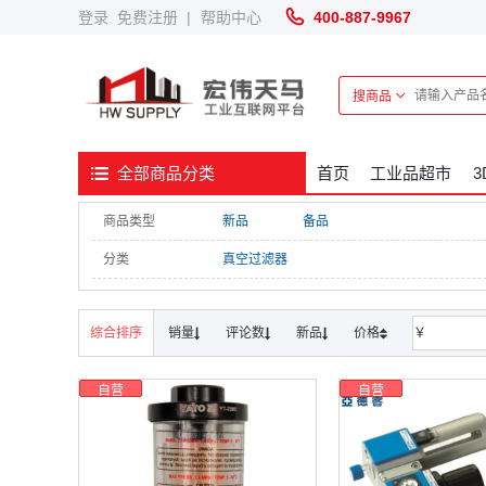
登录
免费注册
|
帮助中心
400-887-9967
搜商品
首页
工业品超市
全部商品分类
商品类型
新品
备品
分类
真空过滤器
综合排序
销量
评论数
新品
价格
￥
自营
自营