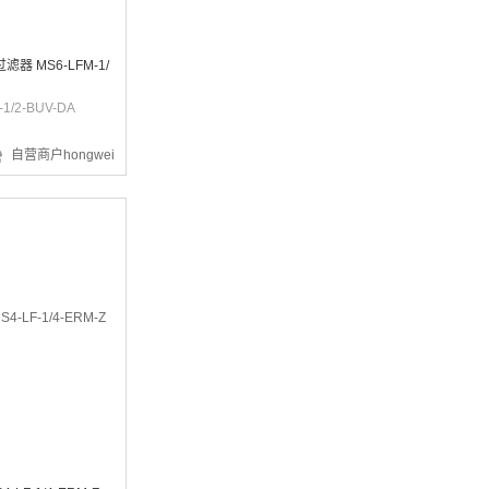
器 MS6-LFM-1/
¥3012.05
1/2-BUV-DA
自营商户hongwei
¥3.03
¥648.19