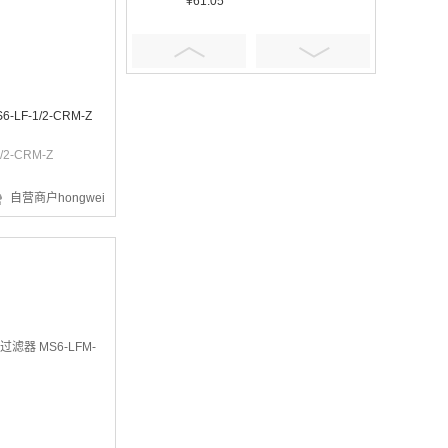
¥61.05
LF-1/2-CRM-Z
/2-CRM-Z
¥401.16
自营商户hongwei
¥5.92