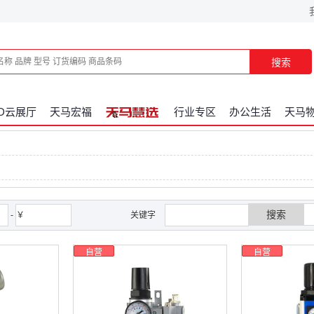
搜索
3D云展厅
天马宏福
行业专区
办公生活
天马
搜索
-
￥
关键字
自营
自营