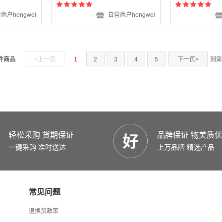
商户hongwei
自营商户hongwei
 件商品
<上一页
1
2
3
4
5
下一页>
到第
轻松采购 货期保证
品牌保证 物美质
一键采购 准时送达
上万品牌 精选产品
常见问题
退换货政策