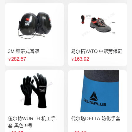
3M 颈带式耳罩
易尔拓YATO 中帮劳保鞋
282.57
163.92
￥
￥
伍尔特WURTH 机工手
代尔塔DELTA 防化手套
套-黑色-9号