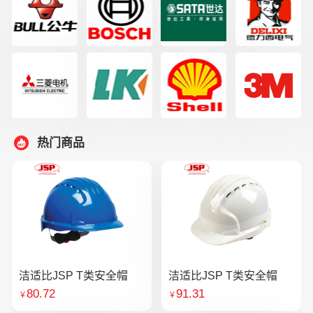
热门商品
洁适比JSP T类安全帽
洁适比JSP T类安全帽
80.72
91.31
￥
￥