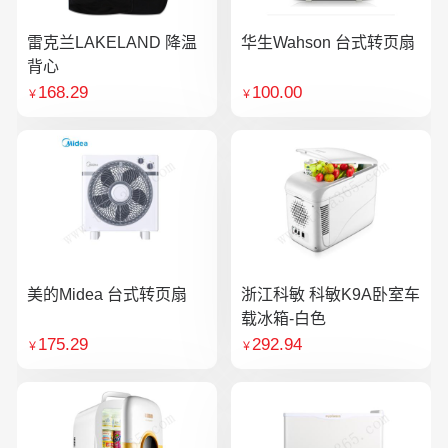
雷克兰LAKELAND 降温
华生Wahson 台式转页扇
背心
168.29
100.00
￥
￥
美的Midea 台式转页扇
浙江科敏 科敏K9A卧室车
载冰箱-白色
175.29
292.94
￥
￥