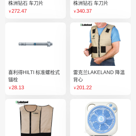
株洲钻石 车刀片
株洲钻石 车刀片
272.47
340.37
￥
￥
喜利得HILTI 标准螺栓式
雷克兰LAKELAND 降温
锚栓
背心
28.13
201.22
￥
￥