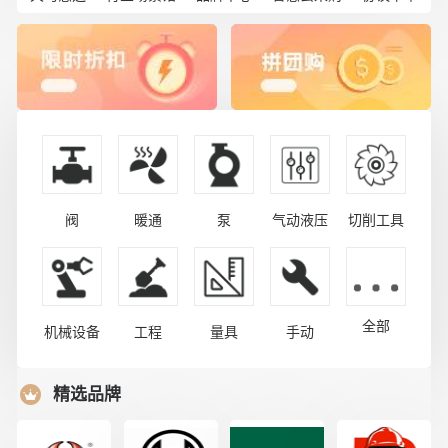
阀
暖通
泵
气动液压
切削工具
全部
机械设备
工程
量具
手动
精选品牌