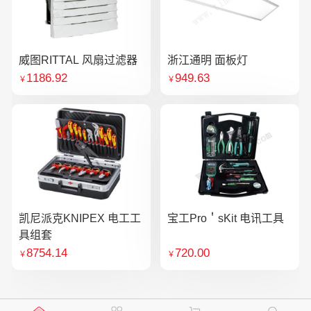
威图RITTAL 风扇过滤器
浙江通明 面板灯
1186.92
949.63
￥
￥
凯尼派克KNIPEX 电工工
宝工Pro＇sKit 电讯工具
具组套
8754.14
720.00
￥
￥