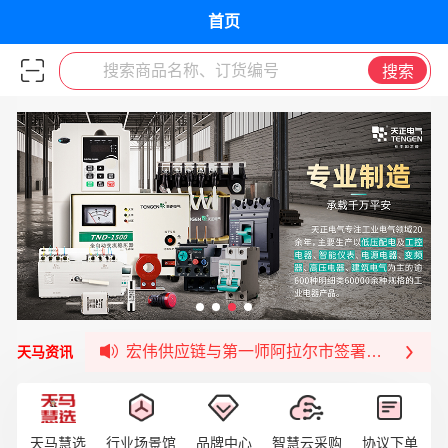
首页
搜索商品名称、订货编号
搜索
签约喜讯 | 宏伟与中铝集团成功签约！
福清核电—WD-40产品交流会圆满结束
宏伟天马与网易严选达成品牌合作
宏伟供应链与第一师阿拉尔市签署战略框架合
天马资讯
宏伟供应链收到来自法国电力集团感谢信
宏伟天马与航天电子超市顺利完成对接！
宏伟天马平台喜迎战略合作伙伴——航天动力
天马慧选
行业场景馆
品牌中心
智慧云采购
协议下单