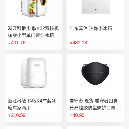
浙江科敏 科敏K22双核机
广东富信 迷你小冰箱
械版小型单门迷你冰箱
491.76
481.18
￥
￥
浙江科敏 科敏K4车载冰
看守者 现货 看守者口鼻
箱车家两用
分离硅胶防尘防护口罩 1
个口罩含10片滤芯
210.59
49.90
￥
￥