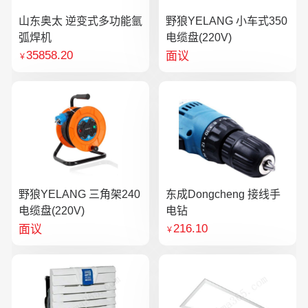
山东奥太 逆变式多功能氩
野狼YELANG 小车式350
弧焊机
电缆盘(220V)
35858.20
面议
￥
野狼YELANG 三角架240
东成Dongcheng 接线手
电缆盘(220V)
电钻
216.10
面议
￥