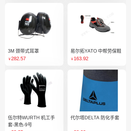
3M 颈带式耳罩
易尔拓YATO 中帮劳保鞋
282.57
163.92
￥
￥
伍尔特WURTH 机工手
代尔塔DELTA 防化手套
套-黑色-9号