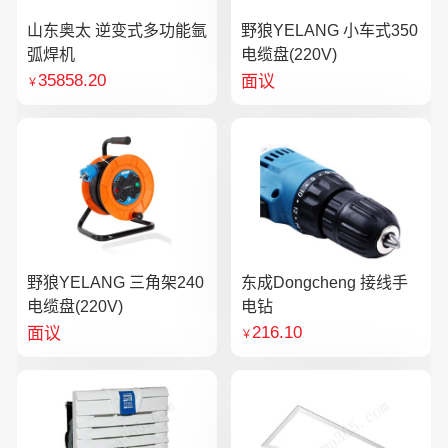
山东奥太 逆变式多功能氩
野狼YELANG 小车式350
弧焊机
电缆盘(220V)
35858.20
面议
￥
野狼YELANG 三角架240
东成Dongcheng 接线手
电缆盘(220V)
电钻
216.10
面议
￥