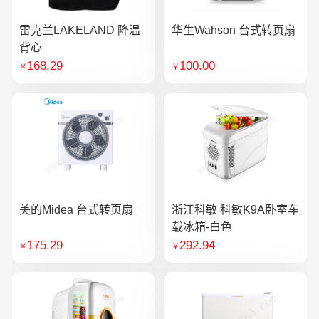
雷克兰LAKELAND 降温
华生Wahson 台式转页扇
背心
168.29
100.00
￥
￥
美的Midea 台式转页扇
浙江科敏 科敏K9A卧室车
载冰箱-白色
175.29
292.94
￥
￥