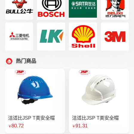
热门商品
洁适比JSP T类安全帽
洁适比JSP T类安全帽
80.72
91.31
￥
￥