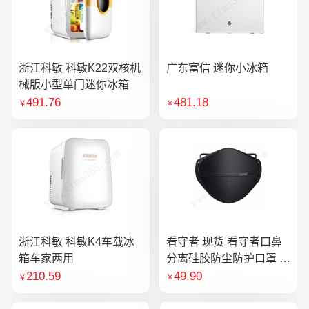
浙江科敏 科敏K22双核机
广东富信 迷你小冰箱
械版小型单门迷你冰箱
491.76
481.18
￥
￥
浙江科敏 科敏K4车载冰
看守者 现货 看守者口鼻
箱车家两用
分离硅胶防尘防护口罩 1
个口罩含10片滤芯
210.59
49.90
￥
￥