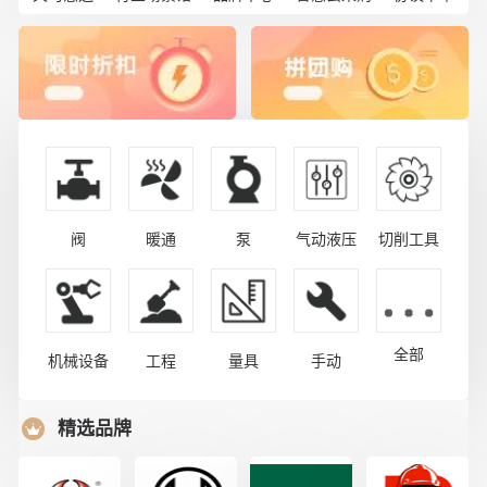
阀
暖通
泵
气动液压
切削工具
全部
机械设备
工程
量具
手动
精选品牌