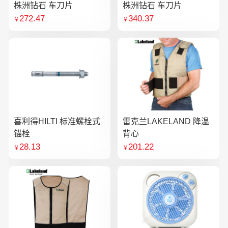
株洲钻石 车刀片
株洲钻石 车刀片
272.47
340.37
￥
￥
喜利得HILTI 标准螺栓式
雷克兰LAKELAND 降温
锚栓
背心
28.13
201.22
￥
￥