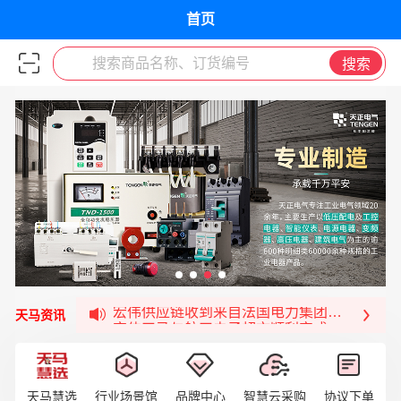
首页
搜索商品名称、订货编号
搜索
宏伟天马与网易严选达成品牌合作
宏伟供应链与第一师阿拉尔市签署战略框架合
宏伟供应链收到来自法国电力集团感谢信
宏伟天马与航天电子超市顺利完成对接！
天马资讯
宏伟天马平台喜迎战略合作伙伴——航天动力
签约喜讯 | 宏伟与中铝集团成功签约！
福清核电—WD-40产品交流会圆满结束
天马慧选
行业场景馆
品牌中心
智慧云采购
协议下单