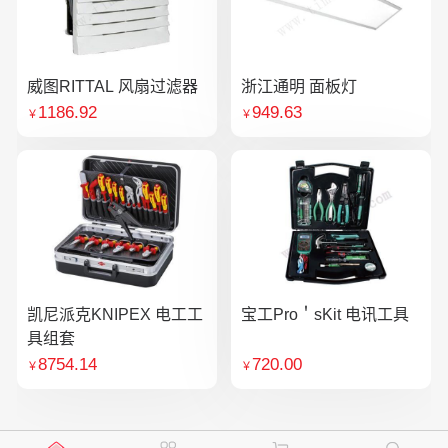
威图RITTAL 风扇过滤器
浙江通明 面板灯
1186.92
949.63
￥
￥
凯尼派克KNIPEX 电工工
宝工Pro＇sKit 电讯工具
具组套
8754.14
720.00
￥
￥