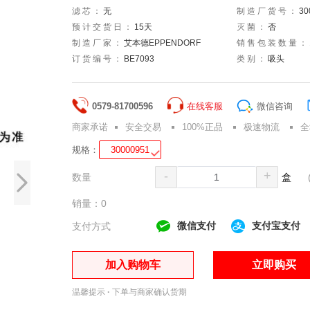
滤芯：
无
制造厂货号：
30
预计交货日：
15天
灭菌：
否
制造厂家：
艾本德EPPENDORF
销售包装数量：
订货编号：
BE7093
类别：
吸头
0579-81700596
在线客服
微信咨询
商家承诺
安全交易
100%正品
极速物流
全
规格：
30000951
-
+
数量
盒
销量：0
微信支付
支付宝支付
支付方式
加入购物车
立即购买
温馨提示
·
下单与商家确认货期