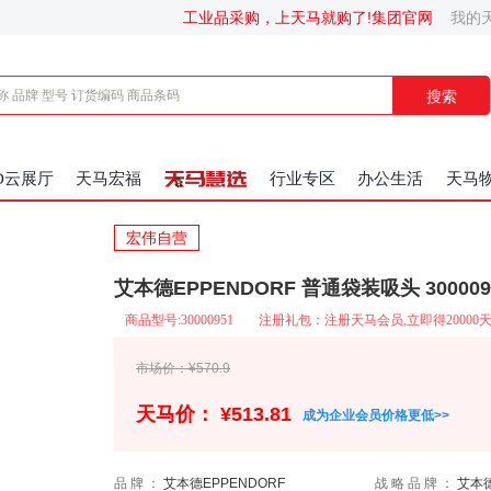
工业品采购，上天马就购了!
集团官网
我的
搜索
D云展厅
天马宏福
行业专区
办公生活
天马
宏伟自营
艾本德EPPENDORF 普通袋装吸头 300009
商品型号:30000951
注册礼包：注册天马会员,立即得20000
市场价：¥570.9
天马价： ¥513.81
成为企业会员价格更低>>
品牌：
艾本德EPPENDORF
战略品牌：
艾本德