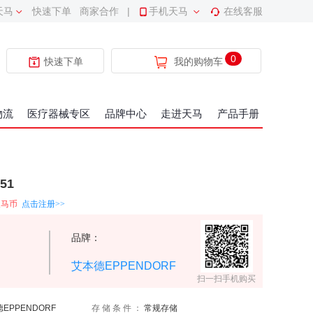
天马
快速下单
商家合作
|
手机天马
在线客服
0
快速下单
我的购物车
物流
医疗器械专区
品牌中心
走进天马
产品手册
51
天马币
点击注册>>
品牌：
艾本德EPPENDORF
扫一扫手机购买
EPPENDORF
存储条件：
常规存储